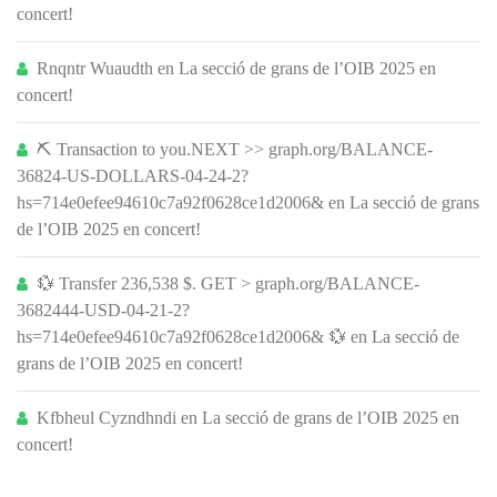
concert!
Rnqntr Wuaudth
en
La secció de grans de l’OIB 2025 en
concert!
⛏ Transaction to you.NEXT >> graph.org/BALANCE-
36824-US-DOLLARS-04-24-2?
hs=714e0efee94610c7a92f0628ce1d2006&
en
La secció de grans
de l’OIB 2025 en concert!
💱 Transfer 236,538 $. GET > graph.org/BALANCE-
3682444-USD-04-21-2?
hs=714e0efee94610c7a92f0628ce1d2006& 💱
en
La secció de
grans de l’OIB 2025 en concert!
Kfbheul Cyzndhndi
en
La secció de grans de l’OIB 2025 en
concert!