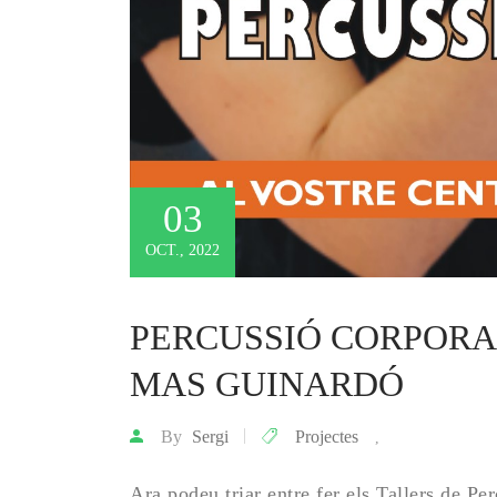
03
OCT., 2022
PERCUSSIÓ CORPORAL
MAS GUINARDÓ
By
Sergi
Projectes
,
Ara podeu triar entre fer els Tallers de Pe