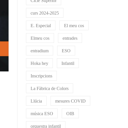
Cicle Superior
curs 2024-2025
E. Especial
El meu cos
Elmeu cos
entrades
entradium
ESO
Hoka hey
Infantil
Inscripcions
La Fàbrica de Colors
Llúcia
mesures COVID
música ESO
OIB
orquestra infantil