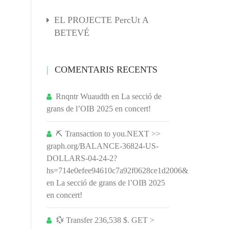
EL PROJECTE PercUt A
BETEVÉ
COMENTARIS RECENTS
Rnqntr Wuaudth
en
La secció de
grans de l’OIB 2025 en concert!
⛏ Transaction to you.NEXT >>
graph.org/BALANCE-36824-US-
DOLLARS-04-24-2?
hs=714e0efee94610c7a92f0628ce1d2006&
en
La secció de grans de l’OIB 2025
en concert!
💱 Transfer 236,538 $. GET >