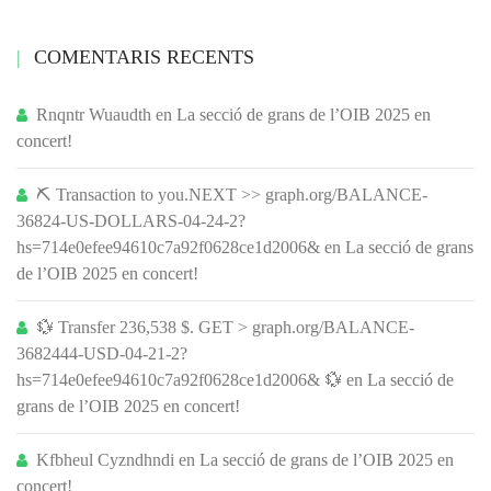
COMENTARIS RECENTS
Rnqntr Wuaudth
en
La secció de grans de l’OIB 2025 en
concert!
⛏ Transaction to you.NEXT >> graph.org/BALANCE-
36824-US-DOLLARS-04-24-2?
hs=714e0efee94610c7a92f0628ce1d2006&
en
La secció de grans
de l’OIB 2025 en concert!
💱 Transfer 236,538 $. GET > graph.org/BALANCE-
3682444-USD-04-21-2?
hs=714e0efee94610c7a92f0628ce1d2006& 💱
en
La secció de
grans de l’OIB 2025 en concert!
Kfbheul Cyzndhndi
en
La secció de grans de l’OIB 2025 en
concert!