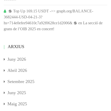
💲 Top Up 169.15 USDT ->> graph.org/BALANCE-
3682444-USD-04-21-3?
hs=714e0efee94610c7a92f0628ce1d2006& 💲
en
La secció de
grans de l’OIB 2025 en concert!
ARXIUS
Juny 2026
Abril 2026
Setembre 2025
Juny 2025
Maig 2025