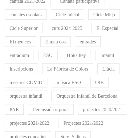
cantata 2021-2022
Cantata participativa
cantates escolars
Cicle Inicial
Cicle Mitjà
Cicle Superior
curs 2024-2025
E. Especial
El meu cos
Elmeu cos
entrades
entradium
ESO
Hoka hey
Infantil
Inscripcions
La Fàbrica de Colors
Llúcia
mesures COVID
música ESO
OIB
orquestra infantil
Orquestra Infantil de Barcelona
PAE
Percussió corporal
projectes 2020/2021
projectes 2021-2022
Projectes 2021/2022
projectes educatius
Sergi Salinas