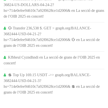
36824-US-DOLLARS-04-24-2?
hs=714e0efee94610c7a92f0628ce1d2006&
en
La secció de grans
de l’OIB 2025 en concert!
💱 Transfer 236,538 $. GET > graph.org/BALANCE-
3682444-USD-04-21-2?
hs=714e0efee94610c7a92f0628ce1d2006& 💱
en
La secció de
grans de l’OIB 2025 en concert!
Kfbheul Cyzndhndi
en
La secció de grans de l’OIB 2025 en
concert!
💲 Top Up 169.15 USDT ->> graph.org/BALANCE-
3682444-USD-04-21-3?
hs=714e0efee94610c7a92f0628ce1d2006& 💲
en
La secció de
grans de l’OIB 2025 en concert!