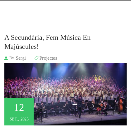
A Secundària, Fem Música En 
Majúscules!
Sergi
Projectes
By
12
SET., 2025