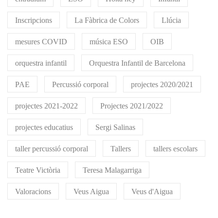
Inscripcions
La Fàbrica de Colors
Llúcia
mesures COVID
música ESO
OIB
orquestra infantil
Orquestra Infantil de Barcelona
PAE
Percussió corporal
projectes 2020/2021
projectes 2021-2022
Projectes 2021/2022
projectes educatius
Sergi Salinas
taller percussió corporal
Tallers
tallers escolars
Teatre Victòria
Teresa Malagarriga
Valoracions
Veus Aigua
Veus d'Aigua