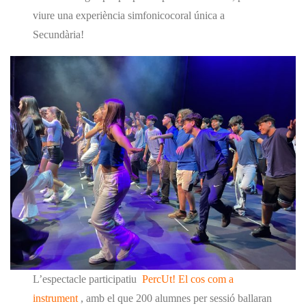
viure una experiència simfonicocoral única a
Secundària!
L’espectacle participatiu
PercUt! El cos com a
instrument
, amb el que 200 alumnes per sessió ballaran