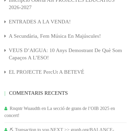
Inscripció Oberta Als PROJECTES EDUCATIUS
2026-2027
ENTRADES A LA VENDA!
A Secundària, Fem Música En Majúscules!
VEUS D’AIGUA: 10 Anys Demostrant De Què Som
Capaços A L’ESO!
EL PROJECTE PercUt A BETEVÉ
COMENTARIS RECENTS
Rnqntr Wuaudth
en
La secció de grans de l’OIB 2025 en
concert!
⛏ Transaction to you.NEXT >> graph.org/BALANCE-