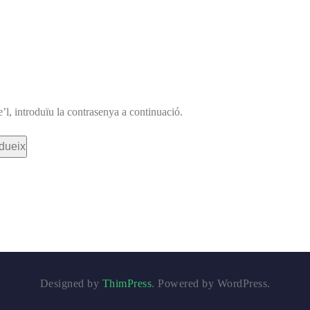
Projectes Educatius
Orquestra Infantil de Barcelona
’l, introduïu la contrasenya a continuació.
Designed by
ThimPress
. Powered by WordPress.