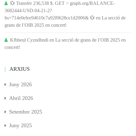
💱 Transfer 236,538 $. GET > graph.org/BALANCE-
3682444-USD-04-21-2?
hs=714e0efee94610c7a92f0628ce1d2006& 💱
en
La secció de
grans de l’OIB 2025 en concert!
Kfbheul Cyzndhndi
en
La secció de grans de l’OIB 2025 en
concert!
ARXIUS
Juny 2026
Abril 2026
Setembre 2025
Juny 2025