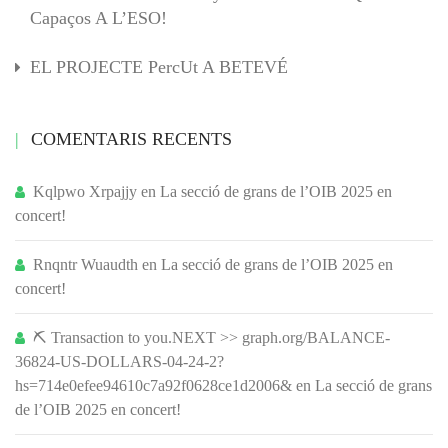
Capaços A L’ESO!
EL PROJECTE PercUt A BETEVÉ
COMENTARIS RECENTS
Kqlpwo Xrpajjy
en
La secció de grans de l’OIB 2025 en
concert!
Rnqntr Wuaudth
en
La secció de grans de l’OIB 2025 en
concert!
⛏ Transaction to you.NEXT >> graph.org/BALANCE-
36824-US-DOLLARS-04-24-2?
hs=714e0efee94610c7a92f0628ce1d2006&
en
La secció de grans
de l’OIB 2025 en concert!