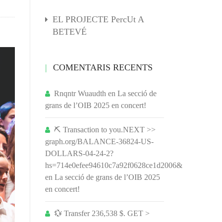
EL PROJECTE PercUt A
BETEVÉ
COMENTARIS RECENTS
Rnqntr Wuaudth
en
La secció de
grans de l’OIB 2025 en concert!
⛏ Transaction to you.NEXT >>
graph.org/BALANCE-36824-US-
DOLLARS-04-24-2?
hs=714e0efee94610c7a92f0628ce1d2006&
en
La secció de grans de l’OIB 2025
en concert!
💱 Transfer 236,538 $. GET >