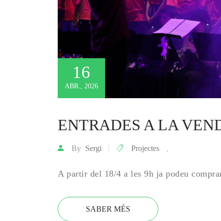
16
ABR., 2026
ENTRADES A LA VEN
By
Sergi
Projectes
,
A partir del 18/4 a les 9h ja podeu compra
SABER MÉS