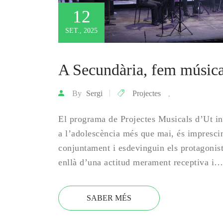
12
SET., 2025
A Secundària, fem música
By
Sergi
Projectes
,
El programa de Projectes Musicals d’Ut in
a l’adolescència més que mai, és imprescin
conjuntament i esdevinguin els protagonis
enllà d’una actitud merament receptiva i
SABER MÉS