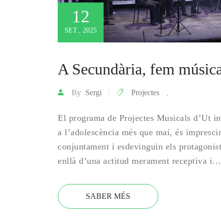
12
SET., 2025
A Secundària, fem música
By
Sergi
Projectes
,
El programa de Projectes Musicals d’Ut in
a l’adolescència més que mai, és imprescin
conjuntament i esdevinguin els protagonis
enllà d’una actitud merament receptiva i
SABER MÉS