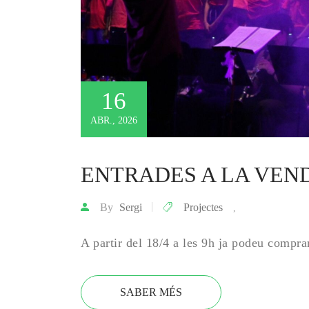
16
ABR., 2026
ENTRADES A LA VEN
By
Sergi
Projectes
,
A partir del 18/4 a les 9h ja podeu compra
SABER MÉS