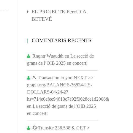
EL PROJECTE PercUt A
BETEVÉ
COMENTARIS RECENTS
Rnqntr Wuaudth
en
La secció de
grans de l’OIB 2025 en concert!
⛏ Transaction to you.NEXT >>
graph.org/BALANCE-36824-US-
DOLLARS-04-24-2?
hs=714e0efee94610c7a92f0628ce1d2006&
en
La secció de grans de l’OIB 2025
en concert!
💱 Transfer 236,538 $. GET >