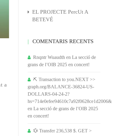
EL PROJECTE PercUt A
BETEVÉ
COMENTARIS RECENTS
Rnqntr Wuaudth
en
La secció de
grans de l’OIB 2025 en concert!
⛏ Transaction to you.NEXT >>
t a
graph.org/BALANCE-36824-US-
DOLLARS-04-24-2?
hs=714e0efee94610c7a92f0628ce1d2006&
en
La secció de grans de l’OIB 2025
en concert!
💱 Transfer 236,538 $. GET >