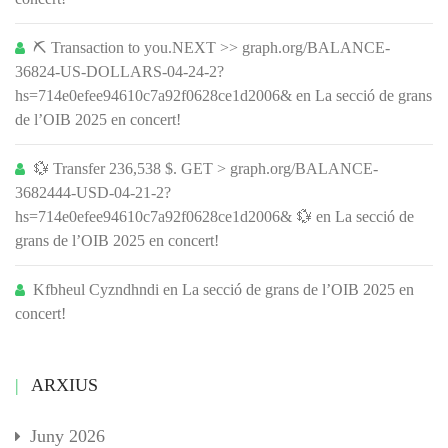
⛏ Transaction to you.NEXT >> graph.org/BALANCE-
36824-US-DOLLARS-04-24-2?
hs=714e0efee94610c7a92f0628ce1d2006&
en
La secció de grans
de l’OIB 2025 en concert!
💱 Transfer 236,538 $. GET > graph.org/BALANCE-
3682444-USD-04-21-2?
hs=714e0efee94610c7a92f0628ce1d2006& 💱
en
La secció de
grans de l’OIB 2025 en concert!
Kfbheul Cyzndhndi
en
La secció de grans de l’OIB 2025 en
concert!
ARXIUS
Juny 2026