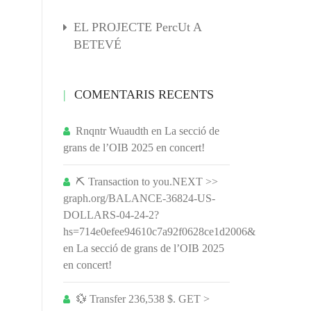
EL PROJECTE PercUt A
BETEVÉ
COMENTARIS RECENTS
Rnqntr Wuaudth
en
La secció de
grans de l’OIB 2025 en concert!
⛏ Transaction to you.NEXT >>
graph.org/BALANCE-36824-US-
DOLLARS-04-24-2?
hs=714e0efee94610c7a92f0628ce1d2006&
en
La secció de grans de l’OIB 2025
en concert!
💱 Transfer 236,538 $. GET >