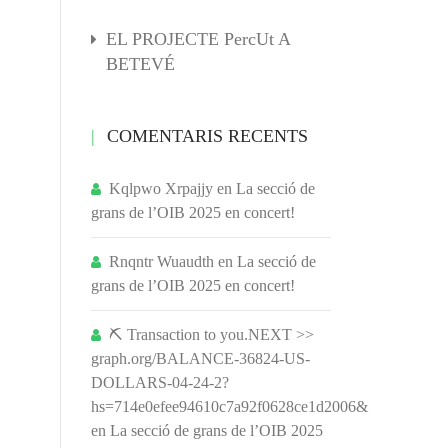
EL PROJECTE PercUt A
BETEVÉ
COMENTARIS RECENTS
Kqlpwo Xrpajjy
en
La secció de
grans de l’OIB 2025 en concert!
Rnqntr Wuaudth
en
La secció de
grans de l’OIB 2025 en concert!
⛏ Transaction to you.NEXT >>
graph.org/BALANCE-36824-US-
DOLLARS-04-24-2?
hs=714e0efee94610c7a92f0628ce1d2006&
en
La secció de grans de l’OIB 2025