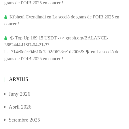
grans de l’OIB 2025 en concert!
Kfbheul Cyzndhndi
en
La secció de grans de l’OIB 2025 en
concert!
💲 Top Up 169.15 USDT ->> graph.org/BALANCE-
3682444-USD-04-21-3?
hs=714e0efee94610c7a92f0628ce1d2006& 💲
en
La secció de
grans de l’OIB 2025 en concert!
ARXIUS
Juny 2026
Abril 2026
Setembre 2025