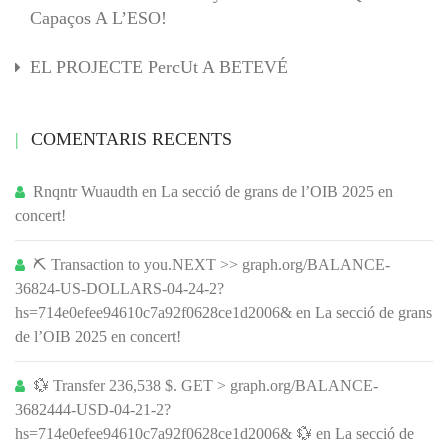
Capaços A L’ESO!
EL PROJECTE PercUt A BETEVÉ
COMENTARIS RECENTS
Rnqntr Wuaudth
en
La secció de grans de l’OIB 2025 en
concert!
⛏ Transaction to you.NEXT >> graph.org/BALANCE-
36824-US-DOLLARS-04-24-2?
hs=714e0efee94610c7a92f0628ce1d2006&
en
La secció de grans
de l’OIB 2025 en concert!
💱 Transfer 236,538 $. GET > graph.org/BALANCE-
3682444-USD-04-21-2?
hs=714e0efee94610c7a92f0628ce1d2006& 💱
en
La secció de