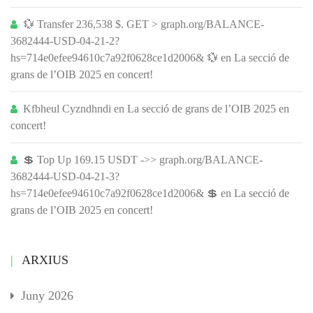
💱 Transfer 236,538 $. GET > graph.org/BALANCE-
3682444-USD-04-21-2?
hs=714e0efee94610c7a92f0628ce1d2006& 💱
en
La secció de
grans de l’OIB 2025 en concert!
Kfbheul Cyzndhndi
en
La secció de grans de l’OIB 2025 en
concert!
💲 Top Up 169.15 USDT ->> graph.org/BALANCE-
3682444-USD-04-21-3?
hs=714e0efee94610c7a92f0628ce1d2006& 💲
en
La secció de
grans de l’OIB 2025 en concert!
ARXIUS
Juny 2026