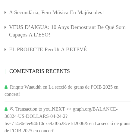
A Secundària, Fem Música En Majúscules!
VEUS D’AIGUA: 10 Anys Demostrant De Què Som
Capaços A L’ESO!
EL PROJECTE PercUt A BETEVÉ
COMENTARIS RECENTS
Rnqntr Wuaudth
en
La secció de grans de l’OIB 2025 en
concert!
⛏ Transaction to you.NEXT >> graph.org/BALANCE-
36824-US-DOLLARS-04-24-2?
hs=714e0efee94610c7a92f0628ce1d2006&
en
La secció de grans
de l’OIB 2025 en concert!