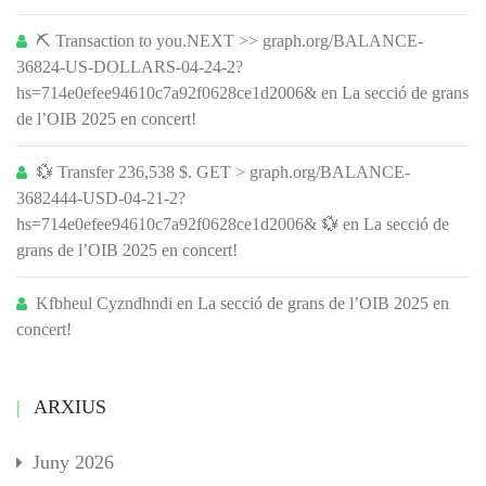
⛏ Transaction to you.NEXT >> graph.org/BALANCE-
36824-US-DOLLARS-04-24-2?
hs=714e0efee94610c7a92f0628ce1d2006&
en
La secció de grans
de l’OIB 2025 en concert!
💱 Transfer 236,538 $. GET > graph.org/BALANCE-
3682444-USD-04-21-2?
hs=714e0efee94610c7a92f0628ce1d2006& 💱
en
La secció de
grans de l’OIB 2025 en concert!
Kfbheul Cyzndhndi
en
La secció de grans de l’OIB 2025 en
concert!
ARXIUS
Juny 2026